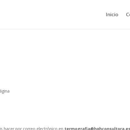
Inicio
C
ágina
s hacer por correo electrónico en
termografia@hqhconsultora.e