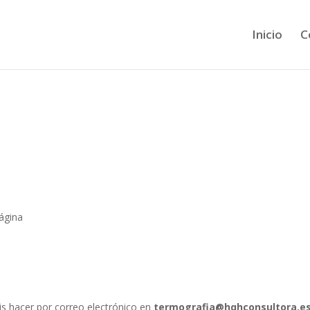
Inicio
C
ágina
s hacer por correo electrónico en
termografia@hqhconsultora.e