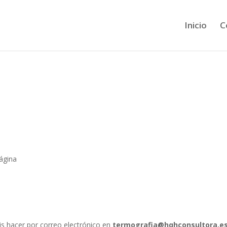
Inicio
C
ágina
s hacer por correo electrónico en
termografia@hqhconsultora.e