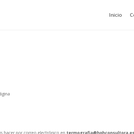
Inicio
C
ágina
s hacer por correo electrónico en
termografia@hqhconsultora.e