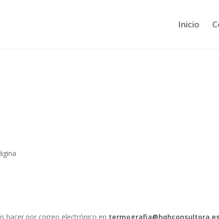
Inicio
C
ágina
s hacer por correo electrónico en
termografia@hqhconsultora.e