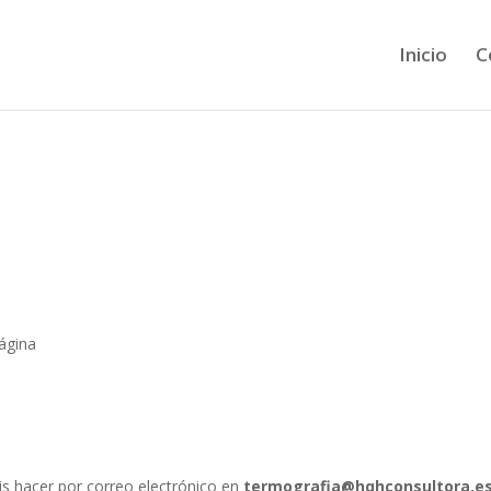
Inicio
C
ágina
s hacer por correo electrónico en
termografia@hqhconsultora.e