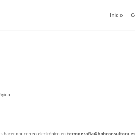
Inicio
C
ágina
s hacer por correo electrónico en
termografia@hqhconsultora.e