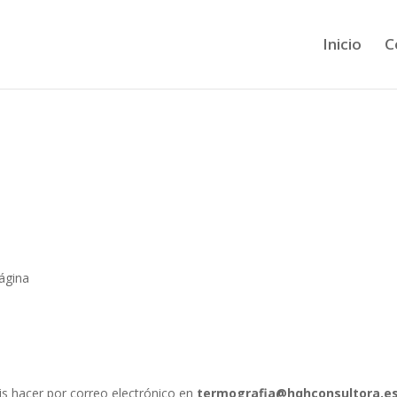
Inicio
C
ágina
s hacer por correo electrónico en
termografia@hqhconsultora.e