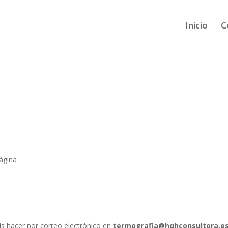
Inicio
C
ágina
s hacer por correo electrónico en
termografia@hqhconsultora.e